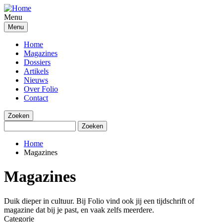
Overslaan
en
Menu
naar
Menu
de
inhoud
Home
gaan
Magazines
Dossiers
Artikels
Nieuws
Over Folio
Contact
Zoeken
Zoeken
Home
Magazines
Kruimelpad
Magazines
Duik dieper in cultuur. Bij Folio vind ook jij een tijdschrift of
magazine dat bij je past, en vaak zelfs meerdere.
Categorie