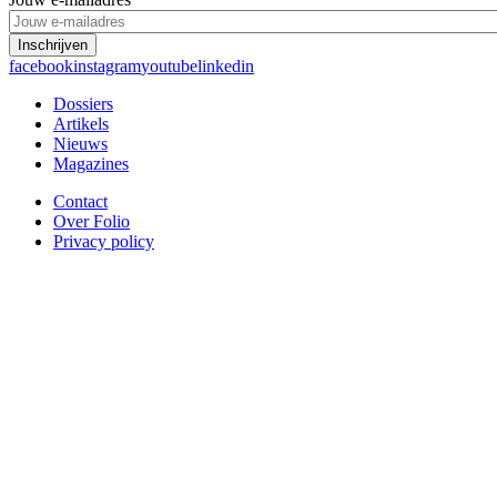
facebook
instagram
youtube
linkedin
Dossiers
Artikels
Footer
Nieuws
1
Magazines
Contact
Over Folio
Footer
Privacy policy
2