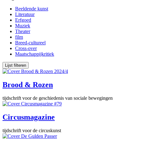
Beeldende kunst
Literatuur
Erfgoed
Muziek
Theater
film
Breed-cultureel
Cross-over
Maatschappijkritiek
Brood & Rozen
tijdschrift voor de geschiedenis van sociale bewegingen
Circusmagazine
tijdschrift voor de circuskunst